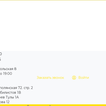
0
6
мольская 8
о 19:00
Заказать звонок
Войти
полянская 72. стр. 2
обилистов 1В
роев Тулы 1А
ова 12