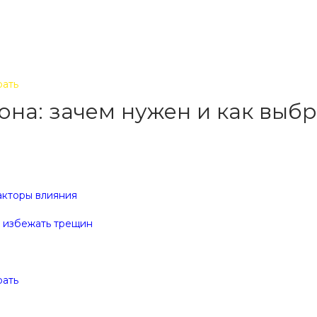
рать
она: зачем нужен и как выбр
акторы влияния
к избежать трещин
рать