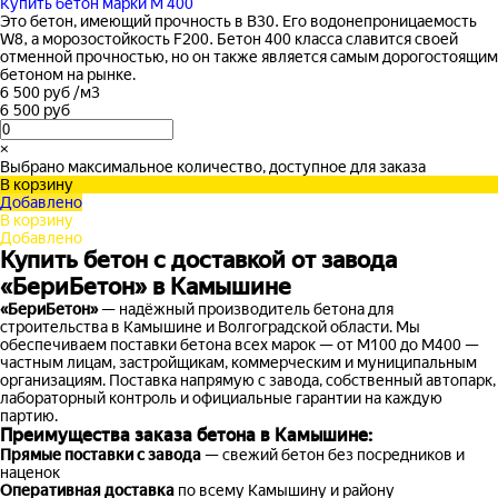
Купить бетон марки М 400
Это бетон, имеющий прочность в B30. Его водонепроницаемость
W8, а морозостойкость F200. Бетон 400 класса славится своей
отменной прочностью, но он также является самым дорогостоящим
бетоном на рынке.
6 500 руб
/
м3
6 500 руб
×
Выбрано максимальное количество, доступное для заказа
В корзину
Добавлено
В корзину
Добавлено
Купить бетон с доставкой от завода
«БериБетон» в Камышине
«БериБетон»
— надёжный производитель бетона для
строительства в Камышине и Волгоградской области. Мы
обеспечиваем поставки бетона всех марок — от М100 до М400 —
частным лицам, застройщикам, коммерческим и муниципальным
организациям. Поставка напрямую с завода, собственный автопарк,
лабораторный контроль и официальные гарантии на каждую
партию.
Преимущества заказа бетона в Камышине:
Прямые поставки с завода
— свежий бетон без посредников и
наценок
Оперативная доставка
по всему Камышину и району