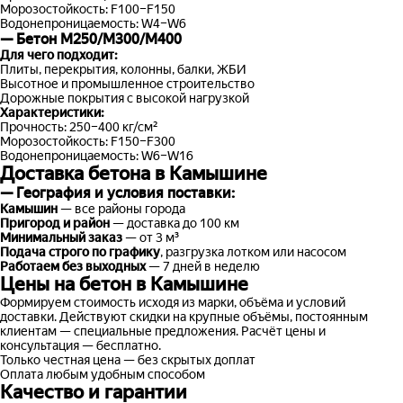
Морозостойкость: F100–F150
Водонепроницаемость: W4–W6
— Бетон М250/М300/М400
Для чего подходит:
Плиты, перекрытия, колонны, балки, ЖБИ
Высотное и промышленное строительство
Дорожные покрытия с высокой нагрузкой
Характеристики:
Прочность: 250–400 кг/см²
Морозостойкость: F150–F300
Водонепроницаемость: W6–W16
Доставка бетона в Камышине
— География и условия поставки:
Камышин
— все районы города
Пригород и район
— доставка до 100 км
Минимальный заказ
— от 3 м³
Подача строго по графику
, разгрузка лотком или насосом
Работаем без выходных
— 7 дней в неделю
Цены на бетон в Камышине
Формируем стоимость исходя из марки, объёма и условий
доставки. Действуют скидки на крупные объёмы, постоянным
клиентам — специальные предложения. Расчёт цены и
консультация — бесплатно.
Только честная цена — без скрытых доплат
Оплата любым удобным способом
Качество и гарантии