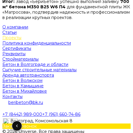
Итог:
Завод «БериБетон» успешно выполнил заливку
700
м³ бетона М350 B25 W6 П4
для фундаментной плиты ЖК
«Матросова», подтвердив надежность и профессионализм
в реализации крупных проектов.
О компании
Статьи
Проекты
Политика конфиденциальности
Сертификаты
Реквизиты
Стройматериалы
Бетон в Волгограде и области
Сыпучие строительные материалы
Аренда автотранспорта
Бетон в Волжском
Бетон в Камышине
Бетон в Михайловке
Контакты
beribeton@bk.ru
+7 (8442) 989-000
+7 (961) 660-74-86
г. Волгоград, Комсомольская 8
Заказать звонок
© 2026 Universe, Все права защищены