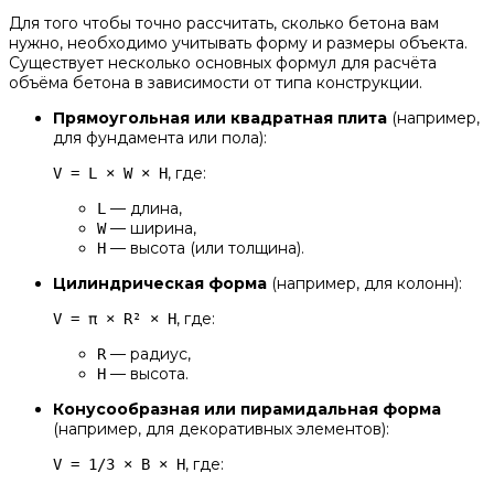
Для того чтобы точно рассчитать, сколько бетона вам
нужно, необходимо учитывать форму и размеры объекта.
Существует несколько основных формул для расчёта
объёма бетона в зависимости от типа конструкции.
Прямоугольная или квадратная плита
(например,
для фундамента или пола):
, где:
V = L × W × H
— длина,
L
— ширина,
W
— высота (или толщина).
H
Цилиндрическая форма
(например, для колонн):
, где:
V = π × R² × H
— радиус,
R
— высота.
H
Конусообразная или пирамидальная форма
(например, для декоративных элементов):
, где:
V = 1/3 × B × H